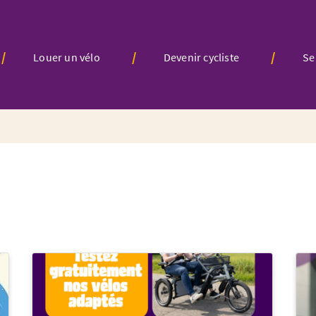
Louer un vélo
Devenir cycliste
Se