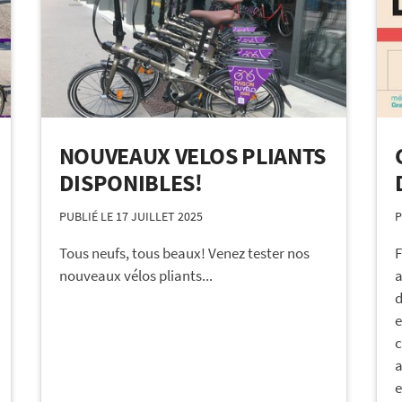
NOUVEAUX VELOS PLIANTS
DISPONIBLES!
PUBLIÉ LE 17 JUILLET 2025
P
Tous neufs, tous beaux! Venez tester nos
F
nouveaux vélos pliants...
a
d
e
c
a
e